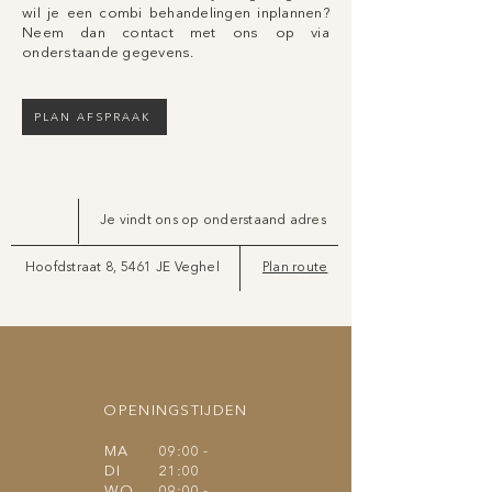
wil je een combi behandelingen inplannen?
Neem dan contact met ons op via
onderstaande gegevens.
PLAN AFSPRAAK
Je vindt ons op onderstaand adres
Hoofdstraat 8, 5461 JE Veghel
Plan route
OPENINGSTIJDEN
MA
09:00 -
DI
21:00
WO
09:00 -