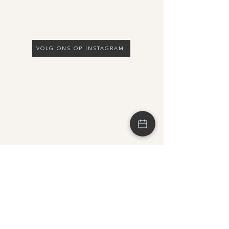
VOLG ONS OP INSTAGRAM
OPENINGSTIJDEN
MA
09.00 - 21.00
DI
09.00 - 21.00
WO
09.00 - 17.00
DO
09.00 - 21.00
VR
09.00 - 17.00