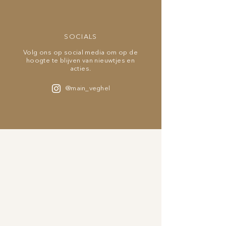
SOCIALS
Volg ons op social media om op de
hoogte te blijven van nieuwtjes en
acties.
@main_veghel