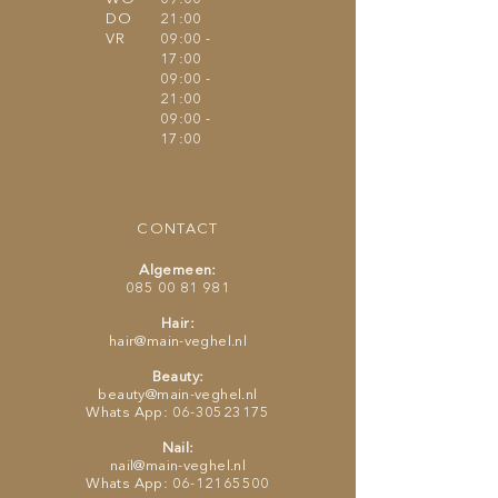
DO
21:00
VR
09:00 -
17:00
09:00 -
21:00
09:00 -
17:00
CONTACT
Algemeen:
085 00 81 981
Hair:
hair@main-veghel.n
l
Beauty:
beauty@main-veghel.nl
Whats App:
06-30523175
Nail:
nail@main-veghel.nl
Whats App:
06-12165500